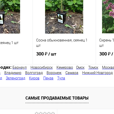
В наличии
В избранное
В наличии
В изб
Сосна обыкновенная, сеянец 1
Сирень "
сеянец 1 шт
шт
шт
300 ₽
300 ₽
/ шт
/
одах:
Барнаул
Новосибирск
Кемерово
Омск
Томск
Москв
а
Владимир
Волгоград
Воронеж
Самара
Нижний Новгород
писаться
Подписаться
од
Зеленоград
Киров
Пенза
Тула
ик
Сравнение
Купить в 1 клик
Сравнение
Купит
Недоступно
В избранное
Недоступно
В изб
САМЫЕ ПРОДАВАЕМЫЕ ТОВАРЫ