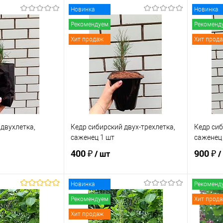
Новинка
Новинка
Рекомендуем
Рекоменд
Хит продаж
Хит прод
 двухлетка,
Кедр сибирский двух-трехлетка,
Кедр сиб
саженец 1 шт
саженец
400 ₽
900 ₽
/ шт
/
Новинка
Рекоменд
корзину
В корзину
Рекомендуем
Хит прод
Хит продаж
ик
Сравнение
Купить в 1 клик
Сравнение
Купит