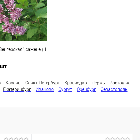
ранное
В наличии
В избранное
В наличии
Венгерская", саженец 1
 шт
а
Казань
Санкт-Петербург
Краснодар
Пермь
Ростов-на-
Екатеринбург
Иваново
Сургут
Оренбург
Севастополь
В корзину
ь в 1 клик
Сравнение
ранное
В наличии