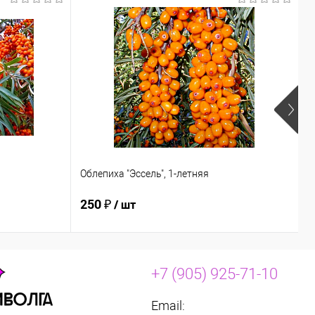
Облепиха "Эссель", 1-летняя
О
250 ₽
2
/ шт
+7 (905) 925-71-10
Email: