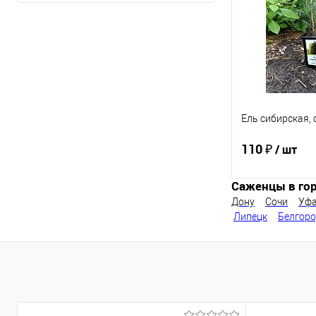
В избранное
Ель сибирская, 
110 ₽
/ шт
Саженцы в гор
Дону
Сочи
Уф
Под
Липецк
Белгор
Купить в 1 кл
В избранное