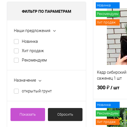
Новинка
ФИЛЬТР ПО ПАРАМЕТРАМ
Рекомендуем
Хит продаж
Наши предложения
Новинка
Хит продаж
Рекомендуем
Кедр сибирский
саженец 1 шт
Назначение
300 ₽
/ шт
открытый грунт
Новинка
В 
Рекомендуем
Показать
Сбросить
Хит продаж
Купить в 1 кл