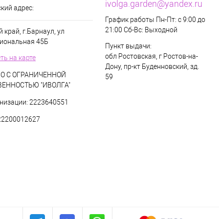
ivolga.garden@yandex.ru
кий адрес:
График работы Пн-Пт: с 9:00 до
21:00 Сб-Вс: Выходной
 край, г.Барнаул, ул
иональная 45Б
Пункт выдачи:
обл Ростовская, г Ростов-на-
ть на карте
Дону, пр-кт Буденновский, зд.
О С ОГРАНИЧЕННОЙ
59
ВЕННОСТЬЮ "ИВОЛГА"
низации: 2223640551
22200012627