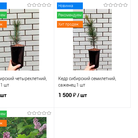
Новинка
уем
Рекомендуем
аж
Хит продаж
ирский четырехлетний,
Кедр сибирский семилетний,
 1 шт
саженец 1 шт
1 500 ₽
 шт
/ шт
уем
В корзину
В корзину
аж
ь в 1 клик
Сравнение
Купить в 1 клик
Сравнение