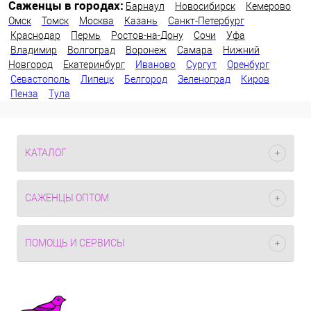
Саженцы в городах:
Барнаул
Новосибирск
Кемерово
Омск
Томск
Москва
Казань
Санкт-Петербург
Краснодар
Пермь
Ростов-на-Дону
Сочи
Уфа
Владимир
Волгоград
Воронеж
Самара
Нижний
Новгород
Екатеринбург
Иваново
Сургут
Оренбург
Севастополь
Липецк
Белгород
Зеленоград
Киров
Пенза
Тула
КАТАЛОГ
САЖЕНЦЫ ОПТОМ
ПОМОЩЬ И СЕРВИСЫ