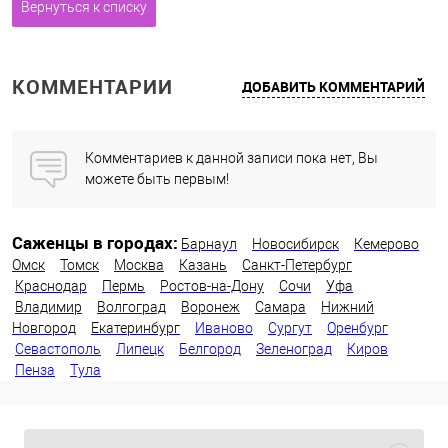
Вернуться к списку
КОММЕНТАРИИ
ДОБАВИТЬ КОММЕНТАРИЙ
Комментариев к данной записи пока нет, Вы
можете быть первым!
Саженцы в городах:
Барнаул
Новосибирск
Кемерово
Омск
Томск
Москва
Казань
Санкт-Петербург
Краснодар
Пермь
Ростов-на-Дону
Сочи
Уфа
Владимир
Волгоград
Воронеж
Самара
Нижний
Новгород
Екатеринбург
Иваново
Сургут
Оренбург
Севастополь
Липецк
Белгород
Зеленоград
Киров
Пенза
Тула