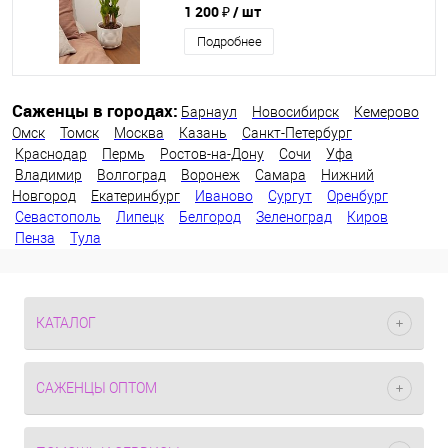
1 200 ₽
/ шт
Подробнее
Саженцы в городах:
Барнаул
Новосибирск
Кемерово
Омск
Томск
Москва
Казань
Санкт-Петербург
Краснодар
Пермь
Ростов-на-Дону
Сочи
Уфа
Владимир
Волгоград
Воронеж
Самара
Нижний
Новгород
Екатеринбург
Иваново
Сургут
Оренбург
Севастополь
Липецк
Белгород
Зеленоград
Киров
Пенза
Тула
КАТАЛОГ
САЖЕНЦЫ ОПТОМ