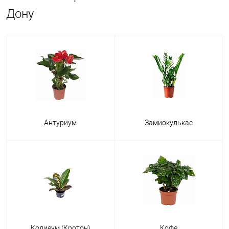
Дону
Антуриум
Замиокулькас
Кодиеум (Кротон)
Кофе