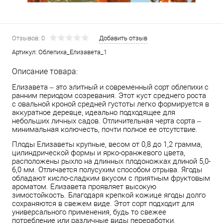
Отзывов: 0
Добавить отзыв
Артикул:
Облепиха_Елизавета_1
Описание товара:
Елизавета – это элитный и современный сорт облепихи с
ранним периодом созревания. Этот куст среднего роста
с овальной кроной средней густоты легко формируется в
аккуратное деревце, идеально подходящее для
небольших личных садов. Отличительная черта сорта –
минимальная колючесть, почти полное ее отсутствие.
Плоды Елизаветы крупные, весом от 0,8 до 1,2 грамма,
цилиндрической формы и ярко-оранжевого цвета,
расположены рыхло на длинных плодоножках длиной 5,0-
6,0 мм. Отличается полусухим способом отрыва. Ягоды
обладают кисло-сладким вкусом с приятным фруктовым
ароматом. Елизавета проявляет высокую
зимостойкость. Благодаря крепкой кожице ягоды долго
сохраняются в свежем виде. Этот сорт подходит для
универсального применения, будь то свежее
потребление или различные виды переработки.