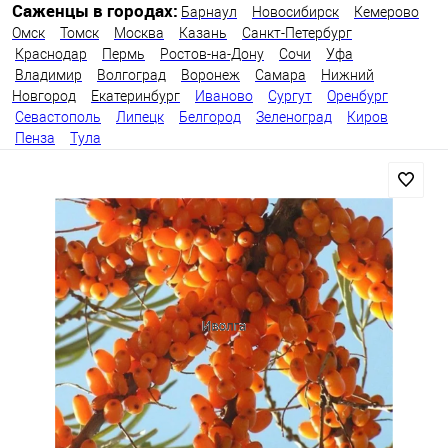
Саженцы в городах:
Барнаул
Новосибирск
Кемерово
Омск
Томск
Москва
Казань
Санкт-Петербург
Краснодар
Пермь
Ростов-на-Дону
Сочи
Уфа
Владимир
Волгоград
Воронеж
Самара
Нижний
Новгород
Екатеринбург
Иваново
Сургут
Оренбург
Севастополь
Липецк
Белгород
Зеленоград
Киров
Пенза
Тула