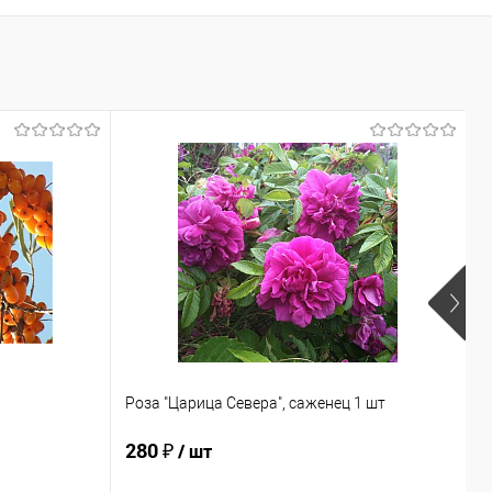
Роза "Царица Севера", саженец 1 шт
О
280 ₽
2
/ шт