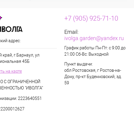
+7 (905) 925-71-10
Email:
ivolga.garden@yandex.ru
кий адрес:
График работы Пн-Пт: с 9:00 до
21:00 Сб-Вс: Выходной
 край, г.Барнаул, ул
иональная 45Б
Пункт выдачи:
обл Ростовская, г Ростов-на-
ть на карте
Дону, пр-кт Буденновский, зд.
О С ОГРАНИЧЕННОЙ
59
ВЕННОСТЬЮ "ИВОЛГА"
низации: 2223640551
22200012627