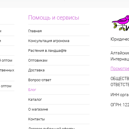
Помощь и сервисы
м
Главная
Юридичес
м
Консультация агронома
Растения в ландшафте
Алтайский
Интернац
й оптом
Оптовикам
Посмотре
твенных
Доставка
ОБЩЕСТВ
Вопрос-ответ
ОТВЕТСТ
 оптом
Блог
ИНН орга
Каталог
ОГРН: 12
О магазине
Контакты
Договор публичной оферты