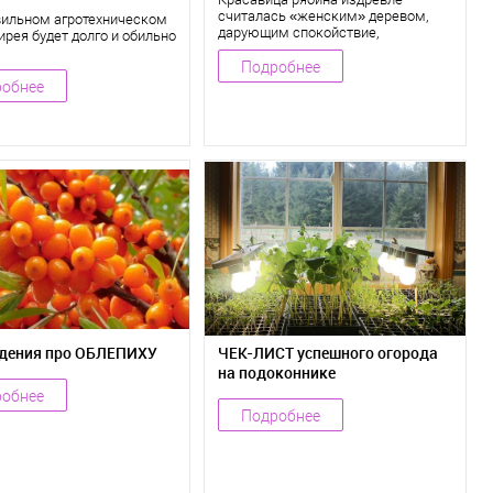
считалась «женским» деревом,
вильном агротехническом
дарующим спокойствие,
ирея будет долго и обильно
умиротворение, счастье и любовь.
Подробнее
обнее
дения про ОБЛЕПИХУ
ЧЕК-ЛИСТ успешного огорода
на подоконнике
обнее
Подробнее