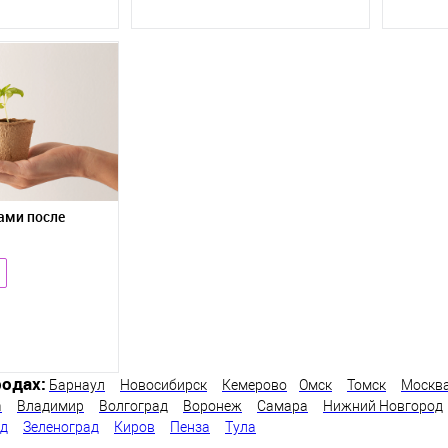
ами после
одах:
Барнаул
Новосибирск
Кемерово
Омск
Томск
Москв
а
Владимир
Волгоград
Воронеж
Самара
Нижний Новгород
од
Зеленоград
Киров
Пенза
Тула