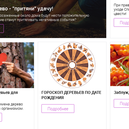
При пра
во - "притяни" удачу!
уходе Сп
цвести!
посаженные около дома будут нести положительную
кие станут притягивать негативные события?
Подр
евьев для
ГОРОСКОП ДЕРЕВЬЕВ ПО ДАТЕ
Заблуж
РОЖДЕНИЯ
Подр
емена дерево
 организмом.
Подробнее