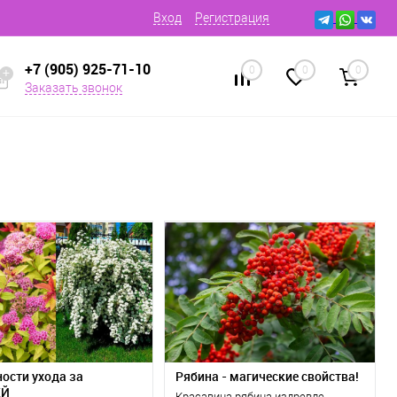
Вход
Регистрация
+7 (905) 925-71-10
0
0
0
Заказать звонок
ости ухода за
Рябина - магические свойства!
ЕЙ
Красавица рябина издревле