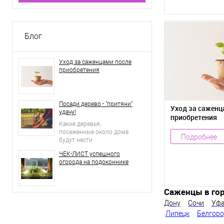
Блог
Уход за саженцами после
приобретения
Посади дерево - "притяни"
Уход за саженц
удачу!
приобретения
Какие деревья,
посаженные около дома
Подробнее
будут нести
положительную
ЧЕК-ЛИСТ успешного
энергетику, а какие станут
огорода на подоконнике
притягивать негативные
события?
Саженцы в гор
Дону
Сочи
Уф
Липецк
Белгор